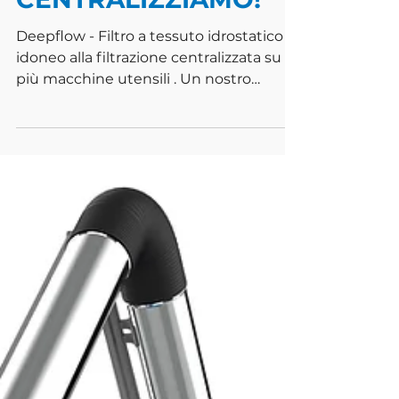
CENTRALIZZIAMO!
Deepflow - Filtro a tessuto idrostatico
idoneo alla filtrazione centralizzata su
più macchine utensili . Un nostro
cliente ha risolto diversi problemi legati
ai sistemi di filtrazione individuali che
erano installati sulle sue macchine
utensili . Invece di gestire il
lubrorefrigerante e la sua filtrazione su
ogni singola macchina, ha deciso di
installare il nostro sistema di filtrazione
centralizzato Deepflow per servire tutte
le macchine utensili
contemporaneamente . I