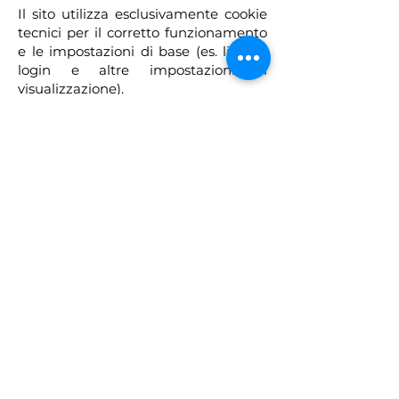
Il sito utilizza esclusivamente cookie
tecnici per il corretto funzionamento
e le impostazioni di base (es. lingua,
login e altre impostazioni di
visualizzazione).
L’uso di cookies tecnici (che non
vengono memorizzati in modo
persistente) è strettamente limitato
alla trasmissione di identificativi di
sessione (costituiti da numeri casuali
generati dal server) necessari per
consentire l’esplorazione sicura ed
efficiente del sito.
Nessun dato personale degli utenti
viene acquisito dal sito senza il
vostro consenso.
Non viene fatto uso di cookies per la
trasmissione di informazioni di