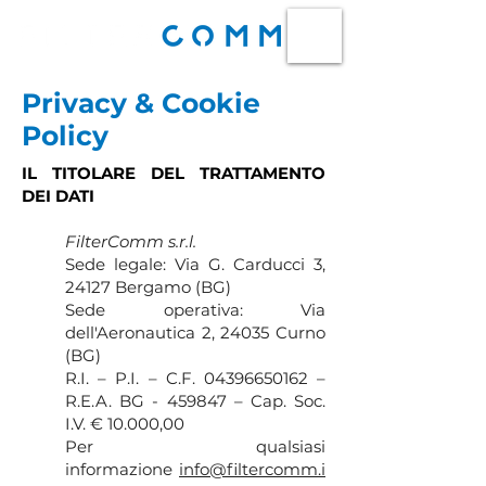
Privacy & Cookie
Policy
IL TITOLARE DEL TRATTAMENTO
DEI DATI
FilterComm s.r.l.
Sede legale: Via G. Carducci 3,
24127 Bergamo (BG)
Sede operativa: Via
dell'Aeronautica 2, 24035 Curno
(BG)
R.I. – P.I. – C.F. 04396650162 –
R.E.A. BG - 459847 – Cap. Soc.
I.V. € 10.000,00
Per qualsiasi
informazione
info@filtercomm.i