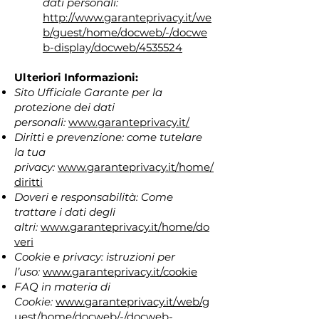
dati personali:
http://www.garanteprivacy.it/we
b/guest/home/docweb/-/docwe
b-display/docweb/4535524
Ulteriori Informazioni:
Sito Ufficiale Garante per la
protezione dei dati
personali:
www.garanteprivacy.it/
Diritti e prevenzione: come tutelare
la tua
privacy:
www.garanteprivacy.it/home/
diritti
Doveri e responsabilità: Come
trattare i dati degli
altri:
www.garanteprivacy.it/home/do
veri
Cookie e privacy: istruzioni per
l’uso:
www.garanteprivacy.it/cookie
FAQ in materia di
Cookie:
www.garanteprivacy.it/web/g
uest/home/docweb/-/docweb-