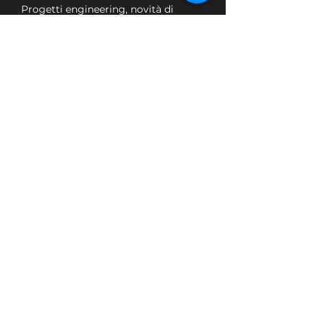
Progetti engineering, novità di
prodotto e altre notizie da scoprire!
Nome
Email
Ho letto e accetto la
Privacy
Policy
LA VOGLIO!